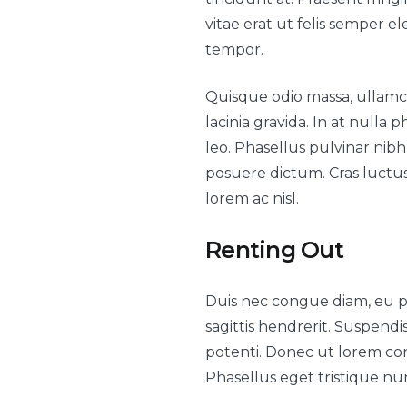
vitae erat ut felis semper e
tempor.
Quisque odio massa, ullamco
lacinia gravida. In at null
leo. Phasellus pulvinar nibh 
posuere dictum. Cras luctu
lorem ac nisl.
Renting Out
Duis nec congue diam, eu ph
sagittis hendrerit. Suspen
potenti. Donec ut lorem congu
Phasellus eget tristique nu