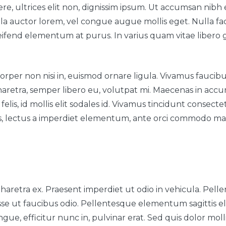
e, ultrices elit non, dignissim ipsum. Ut accumsan nibh 
lla auctor lorem, vel congue augue mollis eget. Nulla facili
leifend elementum at purus. In varius quam vitae libero g
rper non nisi in, euismod ornare ligula. Vivamus faucibu
a pharetra, semper libero eu, volutpat mi. Maecenas in a
felis, id mollis elit sodales id. Vivamus tincidunt consecte
s, lectus a imperdiet elementum, ante orci commodo ma
aretra ex. Praesent imperdiet ut odio in vehicula. Pellen
disse ut faucibus odio. Pellentesque elementum sagittis
e, efficitur nunc in, pulvinar erat. Sed quis dolor mollis,