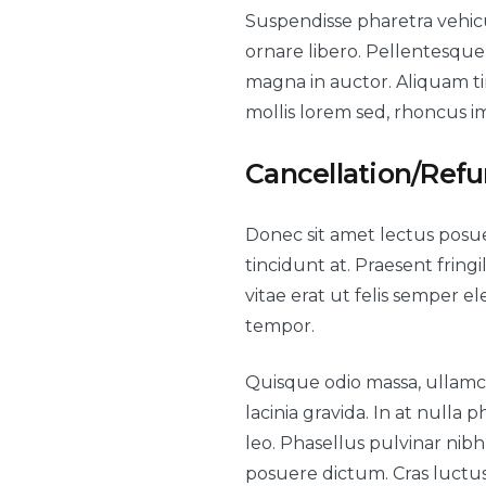
Suspendisse pharetra vehicu
ornare libero. Pellentesque 
magna in auctor. Aliquam tin
mollis lorem sed, rhoncus i
Cancellation/Ref
Donec sit amet lectus posuer
tincidunt at. Praesent fringi
vitae erat ut felis semper e
tempor.
Quisque odio massa, ullamco
lacinia gravida. In at null
leo. Phasellus pulvinar nibh 
posuere dictum. Cras luctu