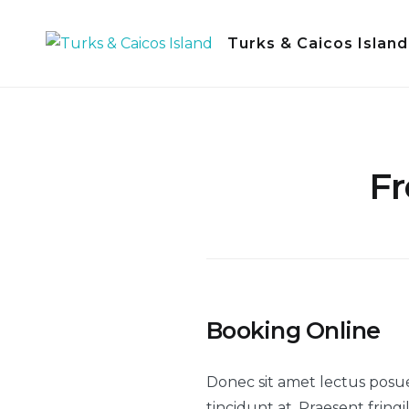
Skip
to
Turks & Caicos Island
content
Fr
Booking Online
Donec sit amet lectus posuer
tincidunt at. Praesent fringi