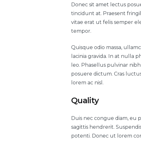
Donec sit amet lectus posuer
tincidunt at. Praesent fringi
vitae erat ut felis semper e
tempor.
Quisque odio massa, ullamco
lacinia gravida. In at null
leo. Phasellus pulvinar nibh 
posuere dictum. Cras luctu
lorem ac nisl.
Quality
Duis nec congue diam, eu ph
sagittis hendrerit. Suspen
potenti. Donec ut lorem congu