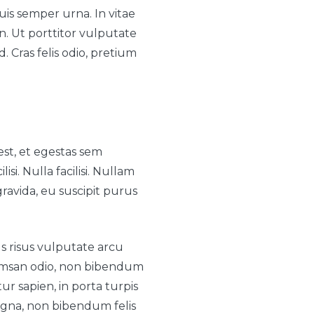
is semper urna. In vitae
n. Ut porttitor vulputate
. Cras felis odio, pretium
est, et egestas sem
si. Nulla facilisi. Nullam
ravida, eu suscipit purus
s risus vulputate arcu
ccumsan odio, non bibendum
tur sapien, in porta turpis
gna, non bibendum felis