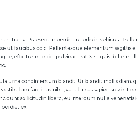
aretra ex. Praesent imperdiet ut odio in vehicula. Pellen
disse ut faucibus odio. Pellentesque elementum sagittis
e, efficitur nunc in, pulvinar erat. Sed quis dolor mollis,
nc.
la urna condimentum blandit. Ut blandit mollis diam, qu
vestibulum faucibus nibh, vel ultrices sapien suscipit no
cidunt sollicitudin libero, eu interdum nulla venenatis id
mperdiet ex.