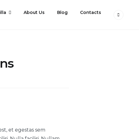
lla
About Us
Blog
Contacts
ons
est, et egestas sem
si. Nulla facilisi. Nullam