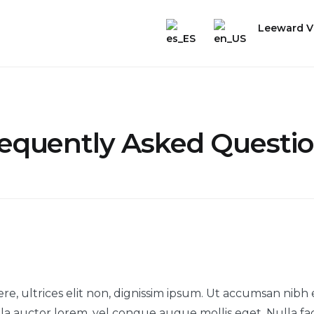
Leeward Vi
equently Asked Questi
e, ultrices elit non, dignissim ipsum. Ut accumsan nibh 
lla auctor lorem, vel congue augue mollis eget. Nulla facili