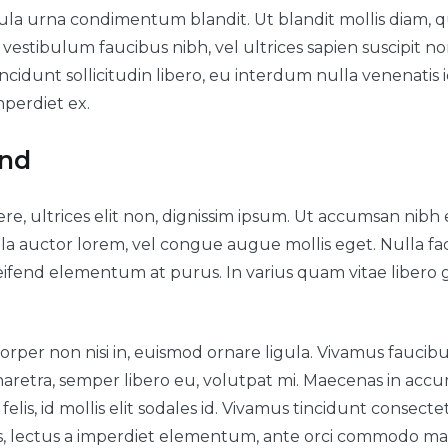
la urna condimentum blandit. Ut blandit mollis diam, qu
vestibulum faucibus nibh, vel ultrices sapien suscipit no
cidunt sollicitudin libero, eu interdum nulla venenatis id
mperdiet ex.
und
e, ultrices elit non, dignissim ipsum. Ut accumsan nibh 
lla auctor lorem, vel congue augue mollis eget. Nulla facili
leifend elementum at purus. In varius quam vitae libero g
rper non nisi in, euismod ornare ligula. Vivamus faucibu
a pharetra, semper libero eu, volutpat mi. Maecenas in a
felis, id mollis elit sodales id. Vivamus tincidunt consecte
s, lectus a imperdiet elementum, ante orci commodo ma