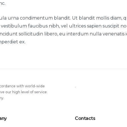
nc.
la urna condimentum blandit. Ut blandit mollis diam, qu
vestibulum faucibus nibh, vel ultrices sapien suscipit no
cidunt sollicitudin libero, eu interdum nulla venenatis id
mperdiet ex.
ccordance with world-wide
.
 our high level of service.
ny.
any
Contacts