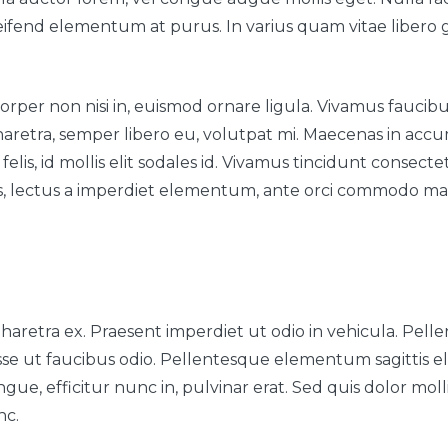
leifend elementum at purus. In varius quam vitae libero g
rper non nisi in, euismod ornare ligula. Vivamus faucibu
a pharetra, semper libero eu, volutpat mi. Maecenas in a
felis, id mollis elit sodales id. Vivamus tincidunt consecte
s, lectus a imperdiet elementum, ante orci commodo ma
aretra ex. Praesent imperdiet ut odio in vehicula. Pellen
disse ut faucibus odio. Pellentesque elementum sagittis
e, efficitur nunc in, pulvinar erat. Sed quis dolor mollis,
nc.